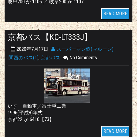
岐阜200 か 1106 ／ 岐阜200 か 1107
READ MORE
京都バス【KC-LT333J】
2020年7月17日
スーパーマン鉄(マルーン)
関西のバス(1)
,
京都バス
No Comments
いすゞ自動車／富士重工業
1996(平成8)年式
京都22 か 6410【73】
READ MORE