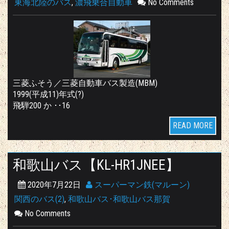
東海北陸のバス
,
濃飛乗合自動車
No Comments
三菱ふそう／三菱自動車バス製造(MBM)
1999(平成11)年式(?)
飛騨200 か ･･16
READ MORE
和歌山バス【KL-HR1JNEE】
2020年7月22日
スーパーマン鉄(マルーン)
関西のバス(2)
,
和歌山バス･和歌山バス那賀
No Comments