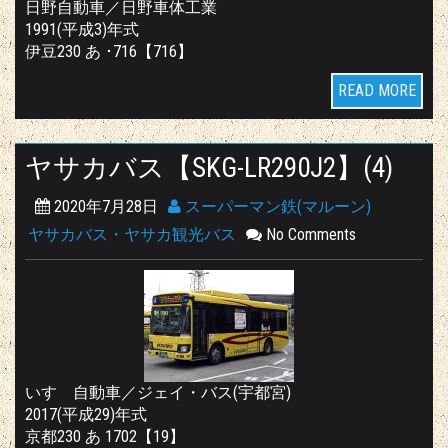
日野自動車／日野車体工業
1991(平成3)年式
伊豆230 あ ･716【716】
READ MORE
ヤサカバス【SKG-LR290J2】(4)
2020年7月28日
スーパーマン鉄(マルーン)
ヤサカバス・ヤサカ観光バス
No Comments
いすゞ自動車／ジェイ・バス(宇都宮)
2017(平成29)年式
京都230 あ 1702【19】