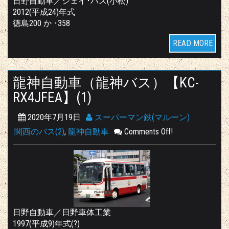
日野自動車／ジェイ･バス(小松)
2012(平成24)年式
徳島200 か ･358
READ MORE
龍神自動車（龍神バス）【KC-
RX4JFEA】(1)
2020年7月19日
スーパーマン鉄(マルーン)
関西のバス(2)
,
龍神自動車
Comments Off!
日野自動車／日野車体工業
1997(平成9)年式(?)