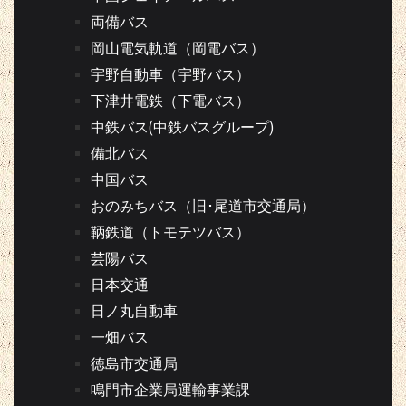
両備バス
岡山電気軌道（岡電バス）
宇野自動車（宇野バス）
下津井電鉄（下電バス）
中鉄バス(中鉄バスグループ)
備北バス
中国バス
おのみちバス（旧･尾道市交通局）
鞆鉄道（トモテツバス）
芸陽バス
日本交通
日ノ丸自動車
一畑バス
徳島市交通局
鳴門市企業局運輸事業課