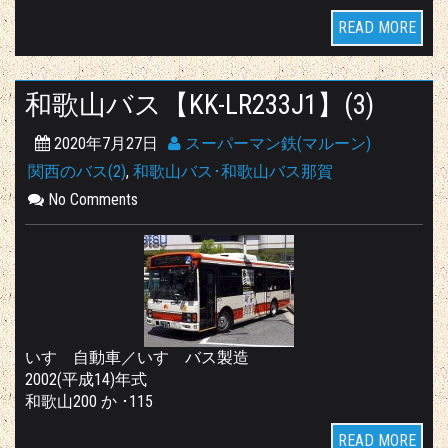
READ MORE
和歌山バス【KK-LR233J1】(3)
2020年7月27日
スーパーマン鉄(マルーン)
関西のバス(2)
,
和歌山バス･和歌山バス那賀
No Comments
いすゞ自動車／いすゞバス製造
2002(平成14)年式
和歌山200 か ･115
READ MORE