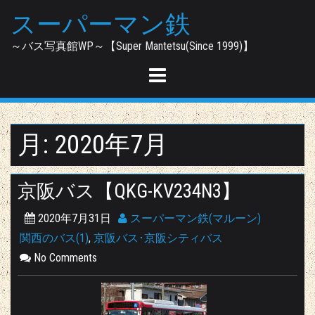
Skip
スーパーマン鉄
to
content
～バス写真館WP～【Super Mantetsu(Since 1999)】
月:
2020年7月
京阪バス【QKG-KV234N3】
2020年7月31日
スーパーマン鉄(マルーン)
関西のバス(1)
,
京阪バス･京阪シティバス
No Comments