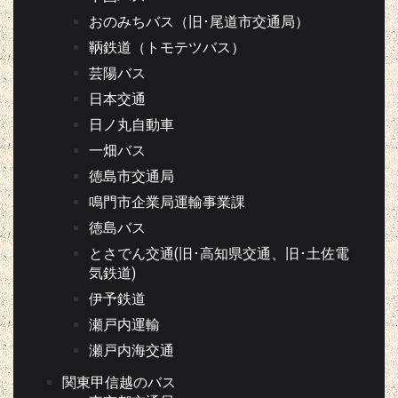
おのみちバス（旧･尾道市交通局）
鞆鉄道（トモテツバス）
芸陽バス
日本交通
日ノ丸自動車
一畑バス
徳島市交通局
鳴門市企業局運輸事業課
徳島バス
とさでん交通(旧･高知県交通、旧･土佐電
気鉄道)
伊予鉄道
瀬戸内運輸
瀬戸内海交通
関東甲信越のバス