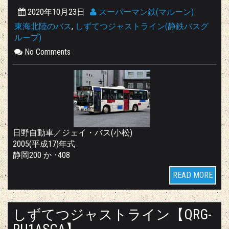
2020年10月23日
スーパーマン鉄(マルーン)
東海北陸のバス
,
しずてつジャストライン(静鉄バスグ
ループ)
No Comments
日野自動車／ジェイ・バス(小松)
2005(平成17)年式
静岡200 か ･408
READ MORE
しずてつジャストライン【QRG-