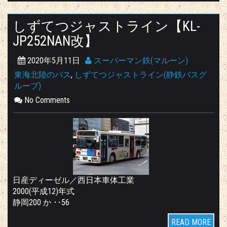
しずてつジャストライン【KL-
JP252NAN改】
2020年5月11日
スーパーマン鉄(マルーン)
東海北陸のバス
,
しずてつジャストライン(静鉄バスグ
ループ)
No Comments
日産ディーゼル／西日本車体工業
2000(平成12)年式
静岡200 か ･･56
READ MORE