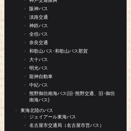
神戸交通振興
阪神バス
淡路交通
神鉄バス
全但バス
奈良交通
和歌山バス･和歌山バス那賀
大十バス
明光バス
龍神自動車
中紀バス
熊野御坊南海バス(旧･熊野交通、旧･御坊
南海バス)
東海北陸のバス
ジェイアール東海バス
名古屋市交通局（名古屋市営バス）