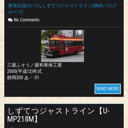
東海北陸のバス
,
しずてつジャストライン(静鉄バスグ
ループ)
No Comments
三菱ふそう／菱和車体工業
2000(平成12)年式
静岡200 あ ･･31
READ MORE
しずてつジャストライン【U-
MP218M】