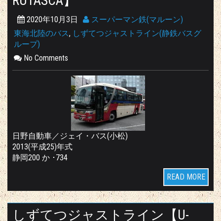
RU1ASCA】
2020年10月3日
スーパーマン鉄(マルーン)
東海北陸のバス
,
しずてつジャストライン(静鉄バスグ
ループ)
No Comments
日野自動車／ジェイ・バス(小松)
2013(平成25)年式
静岡200 か ･734
READ MORE
しずてつジャストライン【U-