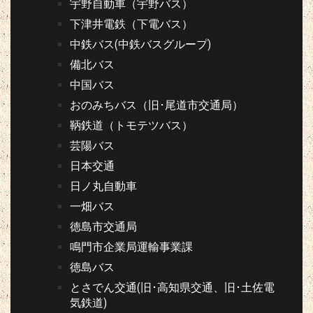
宇野自動車（宇野バス）
下津井電鉄（下電バス）
中鉄バス(中鉄バスグループ)
備北バス
中国バス
おのみちバス（旧･尾道市交通局）
鞆鉄道（トモテツバス）
芸陽バス
日本交通
日ノ丸自動車
一畑バス
徳島市交通局
鳴門市企業局運輸事業課
徳島バス
とさでん交通(旧･高知県交通、旧･土佐電
気鉄道)