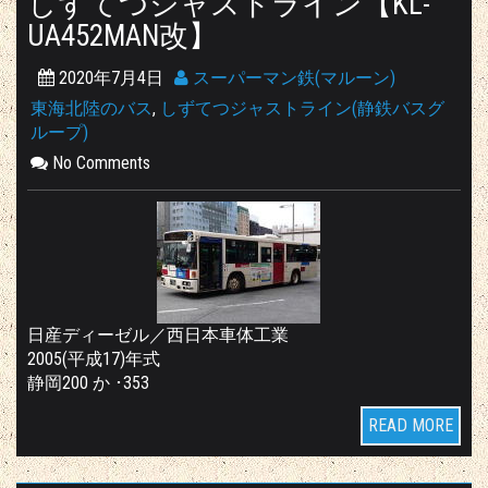
しずてつジャストライン【KL-
UA452MAN改】
2020年7月4日
スーパーマン鉄(マルーン)
東海北陸のバス
,
しずてつジャストライン(静鉄バスグ
ループ)
No Comments
日産ディーゼル／西日本車体工業
2005(平成17)年式
静岡200 か ･353
READ MORE