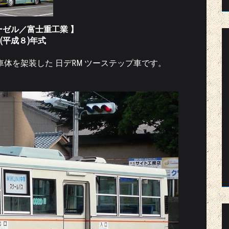
ーゼル／富士重工業 】
96(平成８)年式
車体を架装した 日デRM ツーステップ車です。