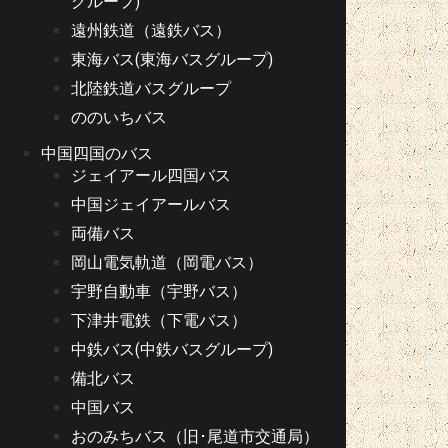
グループ)
遠州鉄道（遠鉄バス）
東海バス(東海バスグループ)
北陸鉄道バスグループ
ののいちバス
中国四国のバス
ジェイアール四国バス
中国ジェイアールバス
両備バス
岡山電気軌道（岡電バス）
宇野自動車（宇野バス）
下津井電鉄（下電バス）
中鉄バス(中鉄バスグループ)
備北バス
中国バス
おのみちバス（旧･尾道市交通局）