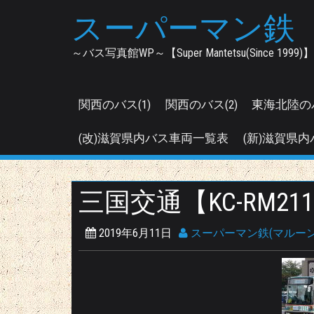
Skip
スーパーマン鉄
to
content
～バス写真館WP～【Super Mantetsu(Since 1999)】
関西のバス(1)
関西のバス(2)
東海北陸の
(改)滋賀県内バス車両一覧表
(新)滋賀県内
三国交通【KC-RM211
2019年6月11日
スーパーマン鉄(マルーン