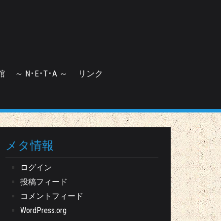
館
～ N･E･T･A ～
リンク
メタ情報
ログイン
投稿フィード
コメントフィード
WordPress.org