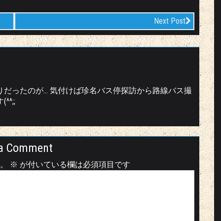
Next Post
りだったのが… 気付けば珍名バス停探訪から路線バス撮
^;;
a Comment
。
※
が付いている欄は必須項目です