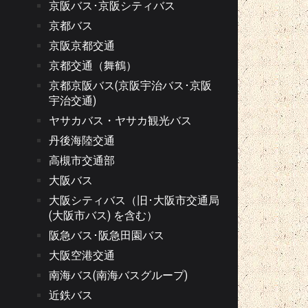
京阪バス･京阪シティバス
京都バス
京阪京都交通
京都交通（舞鶴）
京都京阪バス(京阪宇治バス･京阪
宇治交通)
ヤサカバス・ヤサカ観光バス
丹後海陸交通
高槻市交通部
大阪バス
大阪シティバス（旧･大阪市交通局
(大阪市バス) を含む）
阪急バス･阪急田園バス
大阪空港交通
南海バス(南海バスグループ)
近鉄バス