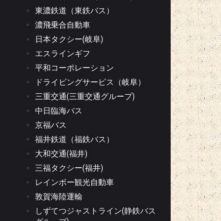
東濃鉄道（東鉄バス）
濃飛乗合自動車
日本タクシー(岐阜)
エスラインギフ
平和コーポレーション
ドライビングサービス（岐阜）
三重交通(三重交通グループ)
中日臨海バス
京福バス
福井鉄道（福鉄バス）
大和交通(福井)
三福タクシー(福井)
レインボー観光自動車
敦賀海陸運輸
しずてつジャストライン(静鉄バス