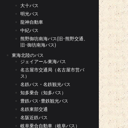
大十バス
明光バス
龍神自動車
中紀バス
熊野御坊南海バス(旧･熊野交通、
旧･御坊南海バス)
東海北陸のバス
ジェイアール東海バス
名古屋市交通局（名古屋市営バ
ス）
名鉄バス・名鉄観光バス
知多乗合（知多バス）
豊鉄バス･豊鉄観光バス
名鉄東部交通
名阪近鉄バス
岐阜乗合自動車（岐阜バス）