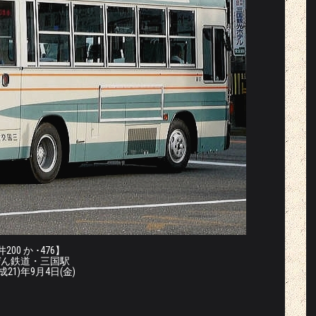
200 か ･476】
ぜん鉄道・三国駅
平成21)年9月4日(金)