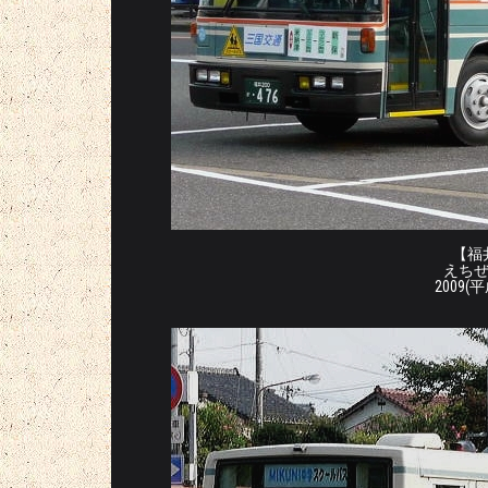
【福井
えち
2009(