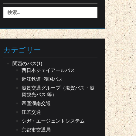
検
索:
カテゴリー
関西のバス(1)
西日本ジェイアールバス
近江鉄道･湖国バス
滋賀交通グループ（滋賀バス・滋
賀観光バス 等）
帝産湖南交通
江若交通
シガ・エージェントシステム
京都市交通局