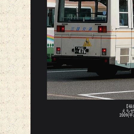
【福井
えち
2009(