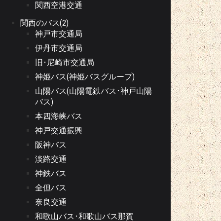
関西空港交通
関西のバス(2)
神戸市交通局
伊丹市交通局
旧･尼崎市交通局
神姫バス(神姫バスグループ)
山陽バス(山陽電鉄バス･神戸山陽
バス)
本四海峡バス
神戸交通振興
阪神バス
淡路交通
神鉄バス
全但バス
奈良交通
和歌山バス･和歌山バス那賀