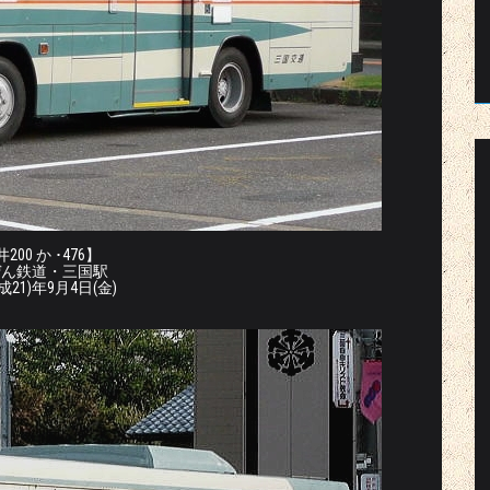
200 か ･476】
ぜん鉄道・三国駅
平成21)年9月4日(金)