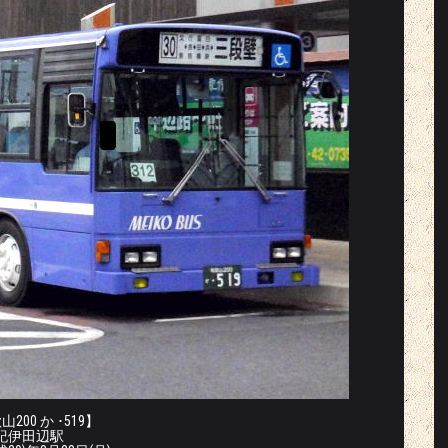
200 か ･519】
紀伊田辺駅