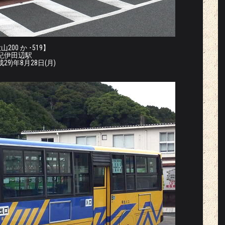
200 か ･519】
紀伊田辺駅
成29)年8月28日(月)