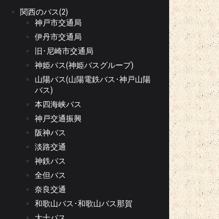
関西のバス(2)
神戸市交通局
伊丹市交通局
旧･尼崎市交通局
神姫バス(神姫バスグループ)
山陽バス(山陽電鉄バス･神戸山陽
バス)
本四海峡バス
神戸交通振興
阪神バス
淡路交通
神鉄バス
全但バス
奈良交通
和歌山バス･和歌山バス那賀
大十バス