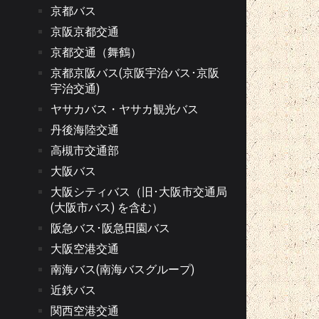
京都バス
京阪京都交通
京都交通（舞鶴）
京都京阪バス(京阪宇治バス･京阪
宇治交通)
ヤサカバス・ヤサカ観光バス
丹後海陸交通
高槻市交通部
大阪バス
大阪シティバス（旧･大阪市交通局
(大阪市バス) を含む）
阪急バス･阪急田園バス
大阪空港交通
南海バス(南海バスグループ)
近鉄バス
関西空港交通