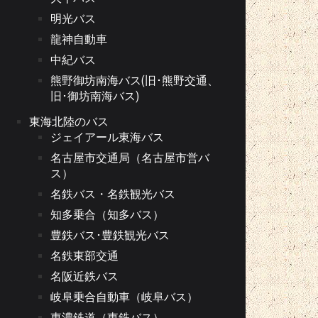
明光バス
龍神自動車
中紀バス
熊野御坊南海バス(旧･熊野交通、
旧･御坊南海バス)
東海北陸のバス
ジェイアール東海バス
名古屋市交通局（名古屋市営バ
ス）
名鉄バス・名鉄観光バス
知多乗合（知多バス）
豊鉄バス･豊鉄観光バス
名鉄東部交通
名阪近鉄バス
岐阜乗合自動車（岐阜バス）
東濃鉄道（東鉄バス）