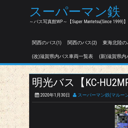
Skip
スーパーマン鉄
to
content
～バス写真館WP～【Super Mantetsu(Since 1999)】
関西のバス(1)
関西のバス(2)
東海北陸の
(改)滋賀県内バス車両一覧表
(新)滋賀県内
明光バス【KC-HU2MP
2020年1月30日
スーパーマン鉄(マルーン