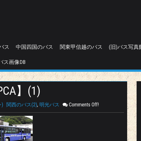
バス
中国四国のバス
関東甲信越のバス
(旧)バス写真
バス画像DB
CA】(1)
)
関西のバス(2)
,
明光バス
Comments Off!