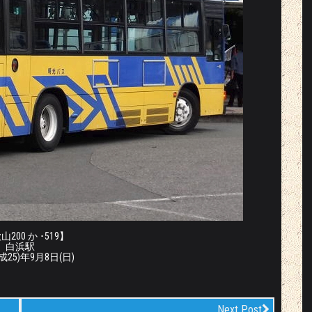
200 か ･519】
白浜駅
平成25)年9月8日(日)
Next Post