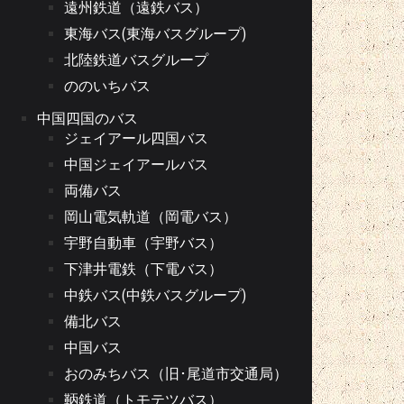
遠州鉄道（遠鉄バス）
東海バス(東海バスグループ)
北陸鉄道バスグループ
ののいちバス
中国四国のバス
ジェイアール四国バス
中国ジェイアールバス
両備バス
岡山電気軌道（岡電バス）
宇野自動車（宇野バス）
下津井電鉄（下電バス）
中鉄バス(中鉄バスグループ)
備北バス
中国バス
おのみちバス（旧･尾道市交通局）
鞆鉄道（トモテツバス）