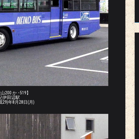
200 か ･519】
紀伊田辺駅
成29)年8月28日(月)