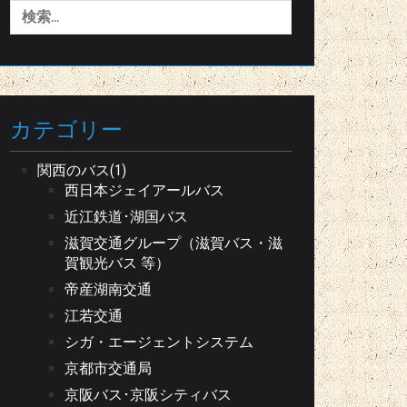
検
索:
カテゴリー
関西のバス(1)
西日本ジェイアールバス
近江鉄道･湖国バス
滋賀交通グループ（滋賀バス・滋
賀観光バス 等）
帝産湖南交通
江若交通
シガ・エージェントシステム
京都市交通局
京阪バス･京阪シティバス