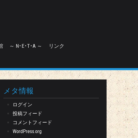
館
～ N･E･T･A ～
リンク
メタ情報
ログイン
投稿フィード
コメントフィード
WordPress.org