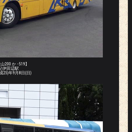
200 か ･519】
紀伊田辺駅
平成25)年9月8日(日)