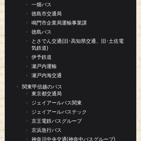
一畑バス
徳島市交通局
鳴門市企業局運輸事業課
徳島バス
とさでん交通(旧･高知県交通、旧･土佐電
気鉄道)
伊予鉄道
瀬戸内運輸
瀬戸内海交通
関東甲信越のバス
東京都交通局
ジェイアールバス関東
ジェイアールバステック
京王電鉄バスグループ
京浜急行バス
神奈川中央交通(神奈中バスグループ)