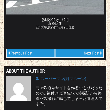
【浜松200 か ･621】
浜松駅前
2013(平成25)年6月2日(日)
Previous Post
Next Post
ABOUT THE AUTHOR
スーパーマン鉄(マルーン)
元々鉄道系サイトを作るつもりだった
のが… 気付けば珍名バス停探訪から路
線バス撮影に転じてしまった管理人で
す(^^;;