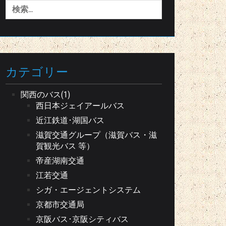
検
索:
カテゴリー
関西のバス(1)
西日本ジェイアールバス
近江鉄道･湖国バス
滋賀交通グループ（滋賀バス・滋
賀観光バス 等）
帝産湖南交通
江若交通
シガ・エージェントシステム
京都市交通局
京阪バス･京阪シティバス