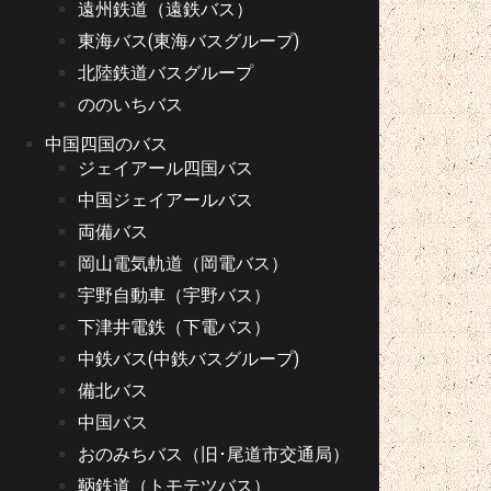
遠州鉄道（遠鉄バス）
東海バス(東海バスグループ)
北陸鉄道バスグループ
ののいちバス
中国四国のバス
ジェイアール四国バス
中国ジェイアールバス
両備バス
岡山電気軌道（岡電バス）
宇野自動車（宇野バス）
下津井電鉄（下電バス）
中鉄バス(中鉄バスグループ)
備北バス
中国バス
おのみちバス（旧･尾道市交通局）
鞆鉄道（トモテツバス）