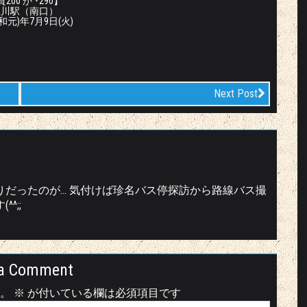
200 か ･290】
生川駅（南口）
令和元)年7月9日(火)
Next Post
りだったのが… 気付けば珍名バス停探訪から路線バス撮
^;;
a Comment
。
※
が付いている欄は必須項目です