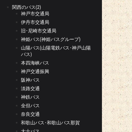
関西のバス(2)
神戸市交通局
伊丹市交通局
旧･尼崎市交通局
神姫バス(神姫バスグループ)
山陽バス(山陽電鉄バス･神戸山陽
バス)
本四海峡バス
神戸交通振興
阪神バス
淡路交通
神鉄バス
全但バス
奈良交通
和歌山バス･和歌山バス那賀
大十バス