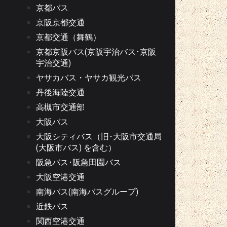
京都バス
京阪京都交通
京都交通（舞鶴）
京都京阪バス(京阪宇治バス･京阪
宇治交通)
ヤサカバス・ヤサカ観光バス
丹後海陸交通
高槻市交通部
大阪バス
大阪シティバス（旧･大阪市交通局
(大阪市バス) を含む）
阪急バス･阪急田園バス
大阪空港交通
南海バス(南海バスグループ)
近鉄バス
関西空港交通