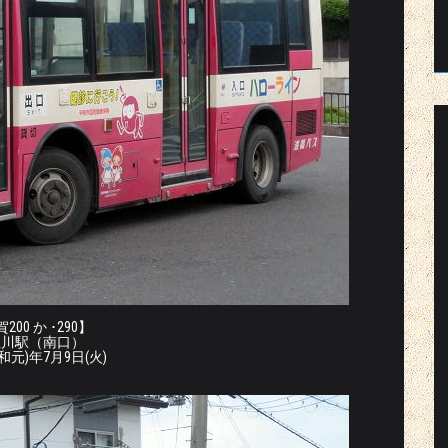
200 か ･290】
生川駅（南口）
令和元)年7月9日(火)