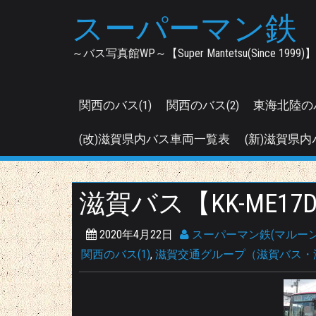
Skip
スーパーマン鉄
to
content
～バス写真館WP～【Super Mantetsu(Since 1999)】
関西のバス(1)
関西のバス(2)
東海北陸の
(改)滋賀県内バス車両一覧表
(新)滋賀県内
滋賀バス【KK-ME17D
2020年4月22日
スーパーマン鉄(マルーン
関西のバス(1)
,
滋賀交通グループ（滋賀バス・