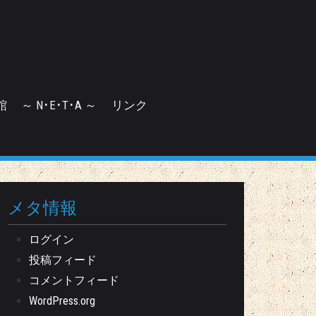
館
～ N･E･T･A ～
リンク
メタ情報
ログイン
投稿フィード
コメントフィード
WordPress.org