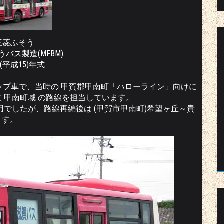
三菱ふそう
バス製造(MFBM)
3(平成15)年式
ンステップ車で、当時の 甲賀郡甲南町「ハローライン」向けに
 甲南町域 の路線を担当しています。
用でしたが、路線再編後は (甲賀市甲南町)希望ヶ丘～貴
ます。