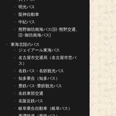
明光バス
龍神自動車
中紀バス
熊野御坊南海バス(旧･熊野交通、
旧･御坊南海バス)
東海北陸のバス
ジェイアール東海バス
名古屋市交通局（名古屋市営バ
ス）
名鉄バス・名鉄観光バス
知多乗合（知多バス）
豊鉄バス･豊鉄観光バス
名鉄東部交通
名阪近鉄バス
岐阜乗合自動車（岐阜バス）
東濃鉄道（東鉄バス）