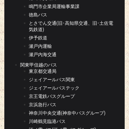
鳴門市企業局運輸事業課
徳島バス
とさでん交通(旧･高知県交通、旧･土佐電
気鉄道)
伊予鉄道
瀬戸内運輸
瀬戸内海交通
関東甲信越のバス
東京都交通局
ジェイアールバス関東
ジェイアールバステック
京王電鉄バスグループ
京浜急行バス
神奈川中央交通(神奈中バスグループ)
川崎鶴見臨港バス