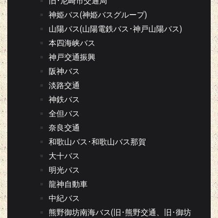
旧･尼崎市交通局
神姫バス(神姫バスグループ)
山陽バス(山陽電鉄バス･神戸山陽バス)
本四海峡バス
神戸交通振興
阪神バス
淡路交通
神鉄バス
全但バス
奈良交通
和歌山バス･和歌山バス那賀
大十バス
明光バス
龍神自動車
中紀バス
熊野御坊南海バス(旧･熊野交通、旧･御坊