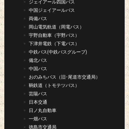
ジェイアール四国バス
中国ジェイアールバス
両備バス
岡山電気軌道（岡電バス）
宇野自動車（宇野バス）
下津井電鉄（下電バス）
中鉄バス(中鉄バスグループ)
備北バス
中国バス
おのみちバス（旧･尾道市交通局）
鞆鉄道（トモテツバス）
芸陽バス
日本交通
日ノ丸自動車
一畑バス
徳島市交通局