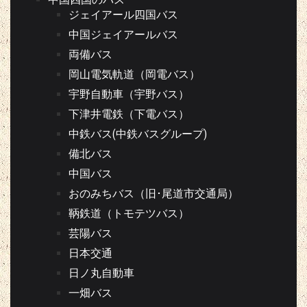
ジェイアール四国バス
中国ジェイアールバス
両備バス
岡山電気軌道（岡電バス）
宇野自動車（宇野バス）
下津井電鉄（下電バス）
中鉄バス(中鉄バスグループ)
備北バス
中国バス
おのみちバス（旧･尾道市交通局）
鞆鉄道（トモテツバス）
芸陽バス
日本交通
日ノ丸自動車
一畑バス