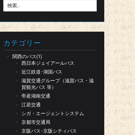
検
索:
カテゴリー
関西のバス(1)
西日本ジェイアールバス
近江鉄道･湖国バス
滋賀交通グループ（滋賀バス・滋
賀観光バス 等）
帝産湖南交通
江若交通
シガ・エージェントシステム
京都市交通局
京阪バス･京阪シティバス