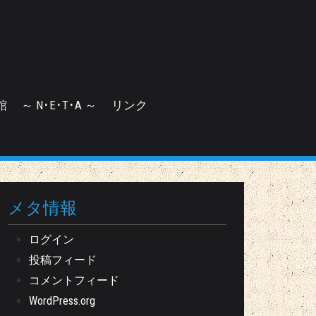
館
～ N･E･T･A ～
リンク
メタ情報
ログイン
投稿フィード
コメントフィード
WordPress.org