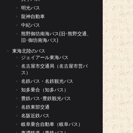
明光バス
龍神自動車
中紀バス
熊野御坊南海バス(旧･熊野交通、
旧･御坊南海バス)
東海北陸のバス
ジェイアール東海バス
名古屋市交通局（名古屋市営バ
ス）
名鉄バス・名鉄観光バス
知多乗合（知多バス）
豊鉄バス･豊鉄観光バス
名鉄東部交通
名阪近鉄バス
岐阜乗合自動車（岐阜バス）
東濃鉄道（東鉄バス）