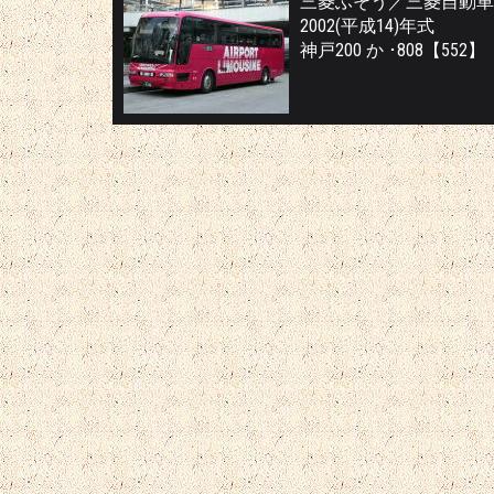
三菱ふそう／三菱自動車バ
2002(平成14)年式
神戸200 か ･808【552】