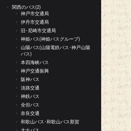
関西のバス(2)
神戸市交通局
伊丹市交通局
旧･尼崎市交通局
神姫バス(神姫バスグループ)
山陽バス(山陽電鉄バス･神戸山陽
バス)
本四海峡バス
神戸交通振興
阪神バス
淡路交通
神鉄バス
全但バス
奈良交通
和歌山バス･和歌山バス那賀
大十バス