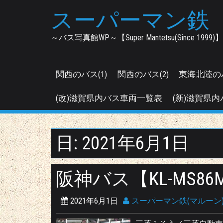
Skip
スーパーマン鉄
to
content
～バス写真館WP～【Super Mantetsu(Since 1999)】
関西のバス(1)
関西のバス(2)
東海北陸の
(改)滋賀県内バス車両一覧表
(新)滋賀県内
日:
2021年6月1日
阪神バス【KL-MS86
2021年6月1日
スーパーマン鉄(マルーン