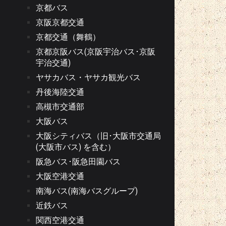
京都バス
京阪京都交通
京都交通（舞鶴）
京都京阪バス(京阪宇治バス･京阪
宇治交通)
ヤサカバス・ヤサカ観光バス
丹後海陸交通
高槻市交通部
大阪バス
大阪シティバス（旧･大阪市交通局
(大阪市バス) を含む）
阪急バス･阪急田園バス
大阪空港交通
南海バス(南海バスグループ)
近鉄バス
関西空港交通