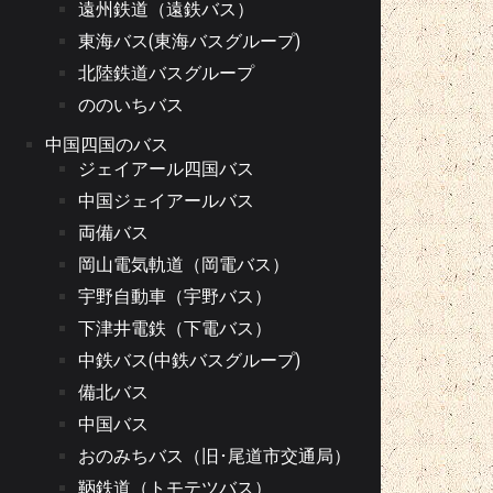
遠州鉄道（遠鉄バス）
東海バス(東海バスグループ)
北陸鉄道バスグループ
ののいちバス
中国四国のバス
ジェイアール四国バス
中国ジェイアールバス
両備バス
岡山電気軌道（岡電バス）
宇野自動車（宇野バス）
下津井電鉄（下電バス）
中鉄バス(中鉄バスグループ)
備北バス
中国バス
おのみちバス（旧･尾道市交通局）
鞆鉄道（トモテツバス）