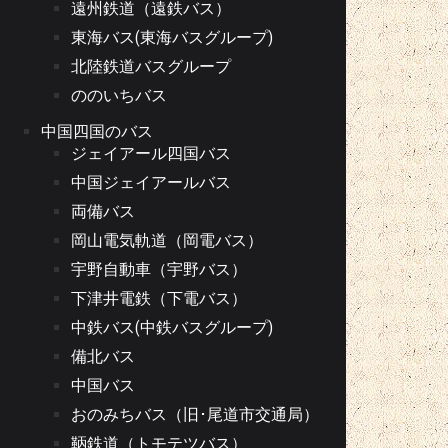
遠州鉄道（遠鉄バス）
東海バス(東海バスグループ)
北陸鉄道バスグループ
ののいちバス
中国四国のバス
ジェイアール四国バス
中国ジェイアールバス
両備バス
岡山電気軌道（岡電バス）
宇野自動車（宇野バス）
下津井電鉄（下電バス）
中鉄バス(中鉄バスグループ)
備北バス
中国バス
おのみちバス（旧･尾道市交通局）
鞆鉄道（トモテツバス）