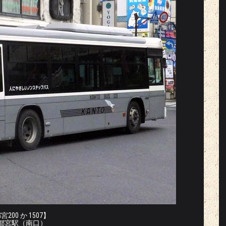
200 か 1507】
宇都宮駅（南口）