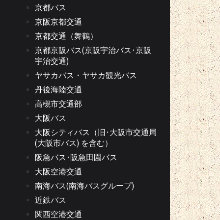
京都バス
京阪京都交通
京都交通（舞鶴）
京都京阪バス(京阪宇治バス･京阪
宇治交通)
ヤサカバス・ヤサカ観光バス
丹後海陸交通
高槻市交通部
大阪バス
大阪シティバス（旧･大阪市交通局
(大阪市バス) を含む）
阪急バス･阪急田園バス
大阪空港交通
南海バス(南海バスグループ)
近鉄バス
関西空港交通