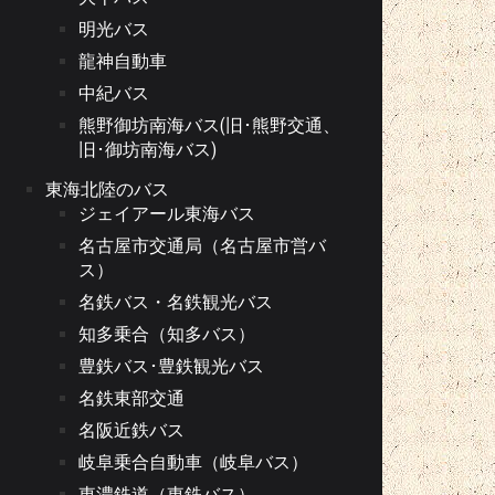
明光バス
龍神自動車
中紀バス
熊野御坊南海バス(旧･熊野交通、
旧･御坊南海バス)
東海北陸のバス
ジェイアール東海バス
名古屋市交通局（名古屋市営バ
ス）
名鉄バス・名鉄観光バス
知多乗合（知多バス）
豊鉄バス･豊鉄観光バス
名鉄東部交通
名阪近鉄バス
岐阜乗合自動車（岐阜バス）
東濃鉄道（東鉄バス）