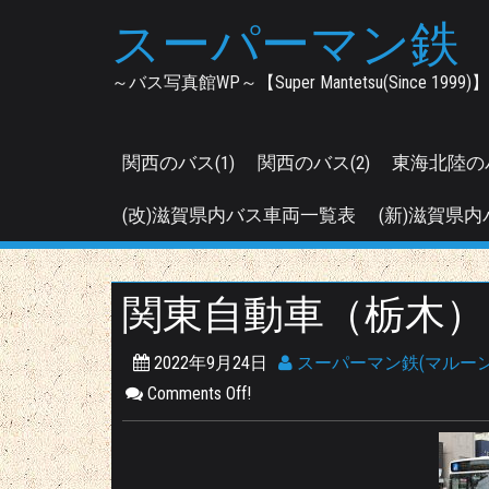
Skip
スーパーマン鉄
to
content
～バス写真館WP～【Super Mantetsu(Since 1999)】
関西のバス(1)
関西のバス(2)
東海北陸の
(改)滋賀県内バス車両一覧表
(新)滋賀県内
関東自動車（栃木）【QK
2022年9月24日
スーパーマン鉄(マルーン
Comments Off!