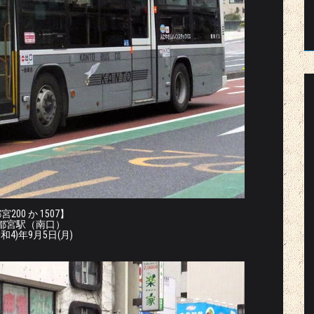
200 か 1507】
宇都宮駅（南口）
令和4)年9月5日(月)