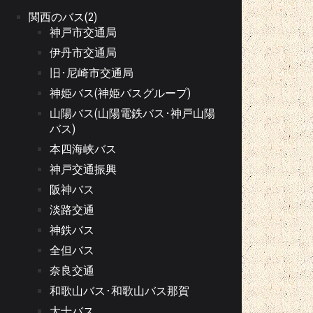
関西のバス(2)
神戸市交通局
伊丹市交通局
旧･尼崎市交通局
神姫バス(神姫バスグループ)
山陽バス(山陽電鉄バス･神戸山陽
バス)
本四海峡バス
神戸交通振興
阪神バス
淡路交通
神鉄バス
全但バス
奈良交通
和歌山バス･和歌山バス那賀
大十バス