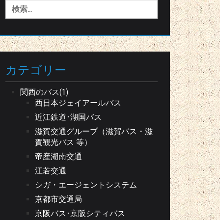
検
索:
カテゴリー
関西のバス(1)
西日本ジェイアールバス
近江鉄道･湖国バス
滋賀交通グループ（滋賀バス・滋
賀観光バス 等）
帝産湖南交通
江若交通
シガ・エージェントシステム
京都市交通局
京阪バス･京阪シティバス