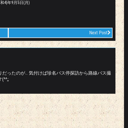
令和4)年9月5日(月)
Next Post
りだったのが… 気付けば珍名バス停探訪から路線バス撮
^;;