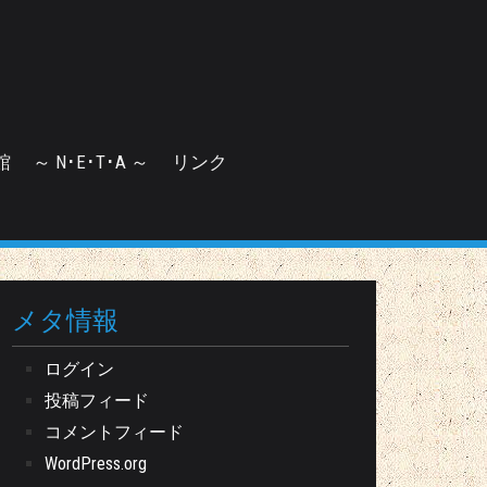
館
～ N･E･T･A ～
リンク
メタ情報
ログイン
投稿フィード
コメントフィード
WordPress.org